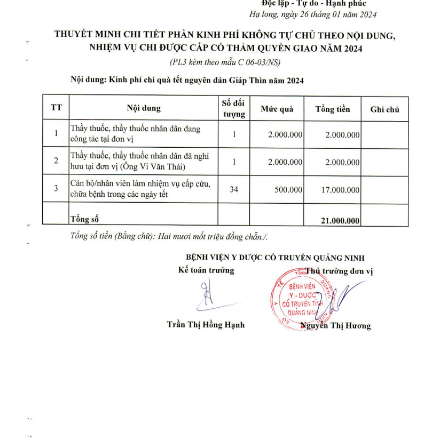
CÁC KHOA PHÒNG
Phòng Kế Toán
PHÒNG ĐIỀU DƯỠNG
PHÒNG KẾ HOẠCH TỔNG HỢP
Phòng quản lý chất lượng
Phòng Tổ chức - Hành chính
Khoa Dinh Dưỡng