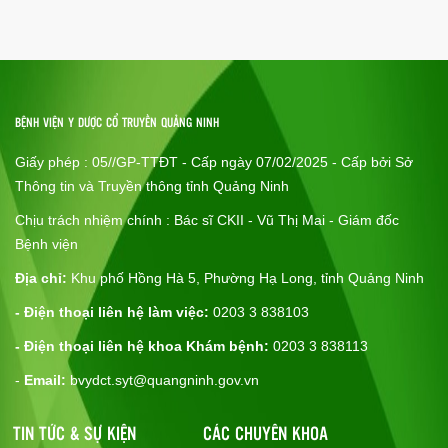
Chi đoàn thanh niên Bệnh viện
Hoạt động khoa học
BỆNH VIỆN Y DƯỢC CỔ TRUYỀN QUẢNG NINH
Giấy phép : 05//GP-TTĐT - Cấp ngày 07/02/2025 - Cấp bởi Sở
Thông tin hoạt động khoa học
Thông tin và Truyền thông tỉnh Quảng Ninh
Chịu trách nhiệm chính : Bác sĩ CKII - Vũ Thị Mai - Giám đốc
Tài liệu tham khảo
Bệnh viện
Địa chỉ:
Khu phố Hồng Hà 5, Phường Hạ Long, tỉnh Quảng Ninh
- Điện thoại liên hệ làm việc:
0203 3 838103
Chương trình nhân ái
- Điện thoại liên hệ khoa Khám bệnh:
0203 3 838113
-
Email:
bvydct.syt@quangninh.gov.vn
Thủ tục hành chính
TIN TỨC & SỰ KIỆN
CÁC CHUYÊN KHOA