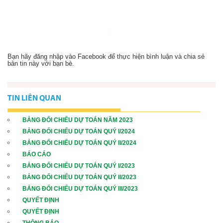
Khoa Dược
Bạn hãy đăng nhập vào Facebook để thực hiện bình luận và chia sẻ
Khoa Kiểm Soát Nhiễm Khuẩn
bản tin này với bạn bè.
Khoa Chẩn Đoán Hình Ảnh
TIN LIÊN QUAN
BẢNG ĐỐI CHIẾU DỰ TOÁN NĂM 2023
Khoa Xét Nghiệm
BẢNG ĐỐI CHIẾU DỰ TOÁN QUÝ I/2024
BẢNG ĐỐI CHIẾU DỰ TOÁN QUÝ II/2024
BÁO CÁO
Khoa Khám Bệnh
BẢNG ĐỐI CHIẾU DỰ TOÁN QUÝ I/2023
BẢNG ĐỐI CHIẾU DỰ TOÁN QUÝ II/2023
BẢNG ĐỐI CHIẾU DỰ TOÁN QUÝ III/2023
Khoa Hồi sức tích cực
QUYẾT ĐỊNH
QUYẾT ĐỊNH