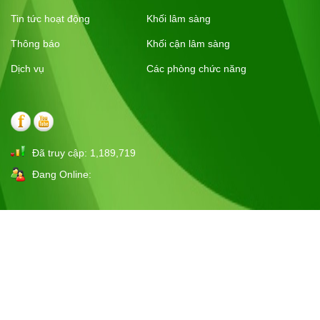
Quyết định
Tin tức hoạt động
Khối lâm sàng
Thông báo
Khối cận lâm sàng
Quy trình
Dịch vụ
Các phòng chức năng
Đào tạo
Đã truy cập:
1,189,719
ĐĂNG KÝ THỰC HÀNH KHÁM CHỮA BỆNH
Đang Online:
Đấu thầu
Thư mời
Thông báo