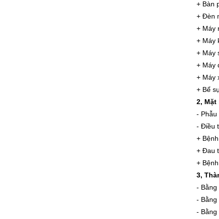
+ Bàn 
+ Đèn 
+ Máy n
+ Máy 
+ Máy s
+ Máy 
+ Máy 
+ Bể s
2, Mặt 
- Phẫu 
- Điều 
+ Bệnh
+ Đau 
+ Bệnh
3, Thà
- Bằng
- Bằng
- Bằng