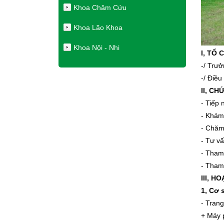
Khoa Châm Cứu
Khoa Lão Khoa
Khoa Nội - Nhi
I, TỔ
-/ Trư
-/ Điề
II, CH
- Tiếp
- Khám 
- Chăm
- Tư v
- Tham
- Tham 
III, 
1, Cơ 
- Trang 
+ Máy 