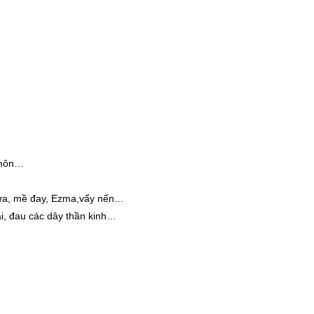
u môn…
ngứa, mề đay, Ezma,vẩy nến…
ai, đau các dây thần kinh…