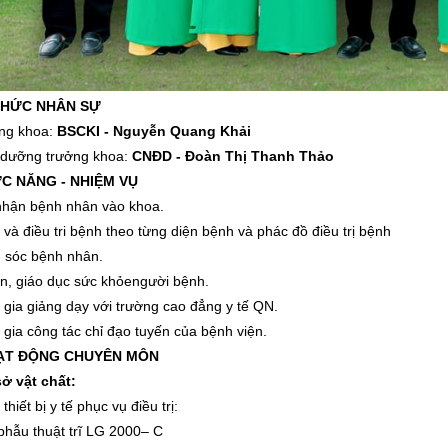
 CHỨC NHÂN SỰ
ởng khoa:
BSCKI - Nguyễn Quang Khải
u dưỡng trưởng khoa:
CNĐD - Đoàn Thị Thanh Thảo
ỨC NĂNG - NHIỆM VỤ
 nhận bệnh nhân vào khoa.
và điều tri bệnh theo từng diện bệnh và phác đồ điều trị bệnh
 sóc bệnh nhân.
ấn, giáo dục sức khỏengười bệnh.
 gia giảng dạy với trường cao đẳng y tế QN.
gia công tác chỉ đạo tuyến của bệnh viện.
HOẠT ĐỘNG CHUYÊN MÔN
sở vật chất:
thiết bị y tế phục vụ điều trị:
phẫu thuật trĩ LG 2000– C