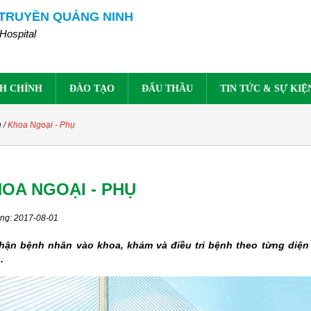
 TRUYỀN QUẢNG NINH
Hospital
H CHÍNH
ĐÀO TẠO
ĐẤU THẦU
TIN TỨC & SỰ KIỆ
ụ
/
Khoa Ngoại - Phụ
OA NGOẠI - PHỤ
ng: 2017-08-01
hận bệnh nhân vào khoa, khám và điều tri bệnh theo từng diện
.