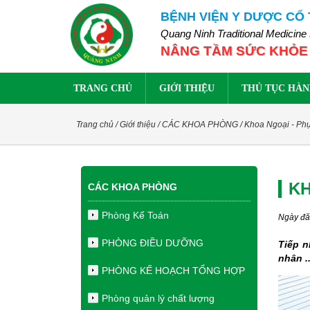
BỆNH VIỆN Y DƯỢC CỔ
Quang Ninh Traditional Medicine 
NÂNG TẦM SỨC KHỎE
TRANG CHỦ
GIỚI THIỆU
THỦ TỤC HÀN
Trang chủ
/
Giới thiệu
/
CÁC KHOA PHÒNG
/
Khoa Ngoại - Ph
KH
CÁC KHOA PHÒNG
Phòng Kế Toán
Ngày đă
PHÒNG ĐIỀU DƯỠNG
Tiếp n
nhân ..
PHÒNG KẾ HOẠCH TỔNG HỢP
Phòng quản lý chất lượng