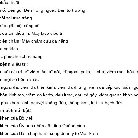
phẫu thuật
mổ; Đèn gù; Đèn hồng ngoại; Đèn từ trường
ội soi trực tràng
kéo giãn cột sống cổ
iêu âm điều trị; Máy lase điều trị
điện châm; Máy châm cứu đa năng
xung kích
ục phục hồi chức năng
bệnh điều trị:
thuật cắt trĩ: trĩ viêm tắc, trĩ nội, trĩ ngoại, polip, U nhú, viêm rách hậ
trị một số bệnh khác:
 ngoài da: viêm da thần kinh, viêm da dị ứng, viêm da tiếp xúc, sẩn 
thần kinh tọa, viêm đa khớp, đau lưng, đau cổ gáy, viêm quanh khớp v
 phụ khoa: kinh nguyệt không đều, thống kinh, khí hư bạch đới…
nh tích nổi bật:
 khen của Bộ y tế
 khen của Ủy ban nhân dân tỉnh Quảng ninh
 khen của Ban chấp hành công đoàn y tế Việt Nam